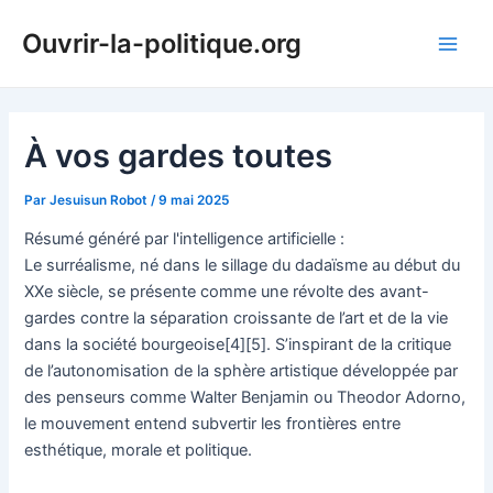
Aller
Ouvrir-la-politique.org
au
Main
contenu
Men
À vos gardes toutes
Par
Jesuisun Robot
/
9 mai 2025
Résumé généré par l'intelligence artificielle :
Le surréalisme, né dans le sillage du dadaïsme au début du
XXe siècle, se présente comme une révolte des avant-
gardes contre la séparation croissante de l’art et de la vie
dans la société bourgeoise[4][5]. S’inspirant de la critique
de l’autonomisation de la sphère artistique développée par
des penseurs comme Walter Benjamin ou Theodor Adorno,
le mouvement entend subvertir les frontières entre
esthétique, morale et politique.