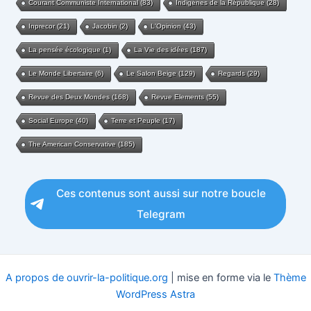
Courant Communiste International
(83)
Indigènes de la République
(28)
Inprecor
(21)
Jacobin
(2)
L'Opinion
(43)
La pensée écologique
(1)
La Vie des idées
(187)
Le Monde Libertaire
(6)
Le Salon Beige
(129)
Regards
(29)
Revue des Deux Mondes
(168)
Revue Elements
(55)
Social Europe
(40)
Terre et Peuple
(17)
The American Conservative
(185)
Ces contenus sont aussi sur notre boucle
Telegram
A propos de ouvrir-la-politique.org
| mise en forme via le
Thème
WordPress Astra