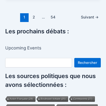
Pagination
1
2
…
54
Suivant
→
d’article
Les prochains débats :
Upcoming Events
Rechercher
Rechercher
Les sources politiques que nous
avons sélectionnées :
Action Française
(28)
Boulevard Voltaire
(35)
Contrepoints
(27)