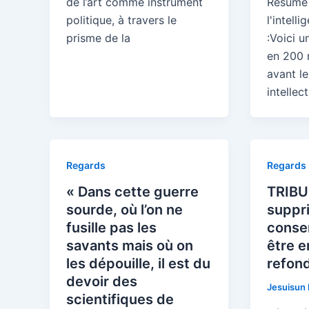
de l’art comme instrument
Résumé 
politique, à travers le
l'intelli
prisme de la
:Voici 
en 200 
avant l
intellec
Regards
Regards
« Dans cette guerre
TRIBU
sourde, où l’on ne
suppri
fusille pas les
conser
savants mais où on
être 
les dépouille, il est du
refond
devoir des
Jesuisun
scientifiques de