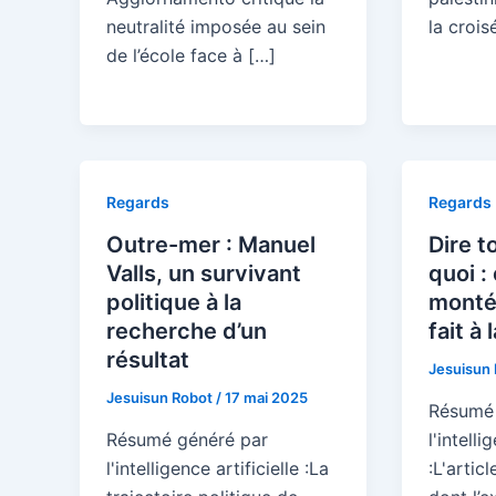
neutralité imposée au sein
la crois
de l’école face à […]
Regards
Regards
Outre-mer : Manuel
Dire t
Valls, un survivant
quoi :
politique à la
monté
recherche d’un
fait à 
résultat
Jesuisun
Jesuisun Robot
/
17 mai 2025
Résumé 
Résumé généré par
l'intelli
l'intelligence artificielle :La
:L'artic