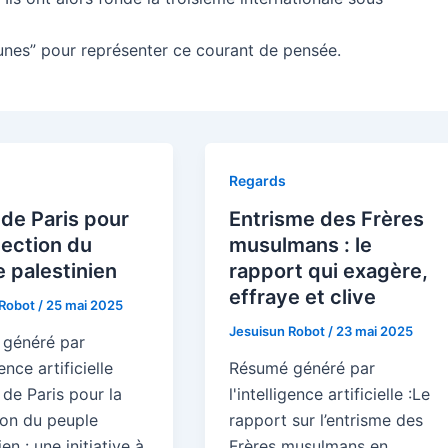
unes” pour représenter ce courant de pensée.
Regards
de Paris pour
Entrisme des Frères
tection du
musulmans : le
 palestinien
rapport qui exagère,
effraye et clive
 Robot
/
25 mai 2025
Jesuisun Robot
/
23 mai 2025
généré par
gence artificielle
Résumé généré par
 de Paris pour la
l'intelligence artificielle :Le
ion du peuple
rapport sur l’entrisme des
ien : une initiative à
Frères musulmans en