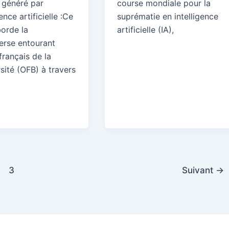
généré par
course mondiale pour la
gence artificielle :Ce
suprématie en intelligence
borde la
artificielle (IA),
erse entourant
 français de la
sité (OFB) à travers
3
Suivant
→