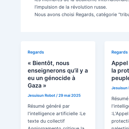
l’impulsion de la révolution russe.
Nous avons choisi Regards, catégorie “trib
Regards
Regards
« Bientôt, nous
Appel 
enseignerons qu’il y a
la pro
eu un génocide à
peuple
Gaza »
Jesuisun
Jesuisun Robot
/
29 mai 2025
Résumé 
Résumé généré par
l'intelli
l'intelligence artificielle :Le
:L'Appel
texte du collectif
protect
Aggiornamento critique la
palestin