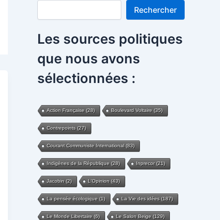
Rechercher
Rechercher
Les sources politiques
que nous avons
sélectionnées :
Action Française
(28)
Boulevard Voltaire
(35)
Contrepoints
(27)
Courant Communiste International
(83)
Indigènes de la République
(28)
Inprecor
(21)
Jacobin
(2)
L'Opinion
(43)
La pensée écologique
(1)
La Vie des idées
(187)
Le Monde Libertaire
(6)
Le Salon Beige
(129)