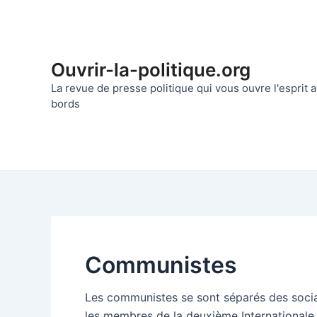
Aller
au
contenu
Ouvrir-la-politique.org
La revue de presse politique qui vous ouvre l'esprit
bords
Communistes
Les communistes se sont séparés des sociali
les membres de la deuxième Internationale. 