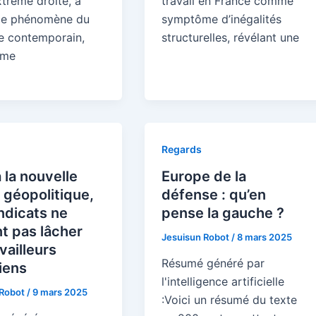
xtrême droite, à
travail en France comme
 le phénomène du
symptôme d’inégalités
e contemporain,
structurelles, révélant une
rme
Regards
 la nouvelle
Europe de la
géopolitique,
défense : qu’en
ndicats ne
pense la gauche ?
t pas lâcher
Jesuisun Robot
/
8 mars 2025
availleurs
Résumé généré par
iens
l'intelligence artificielle
 Robot
/
9 mars 2025
:Voici un résumé du texte