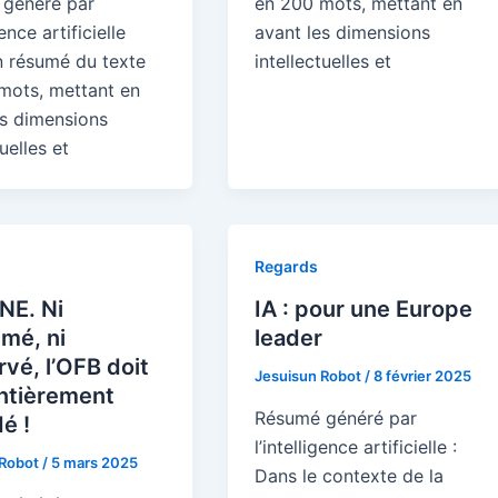
généré par
en 200 mots, mettant en
gence artificielle
avant les dimensions
un résumé du texte
intellectuelles et
mots, mettant en
es dimensions
tuelles et
Regards
NE. Ni
IA : pour une Europe
mé, ni
leader
vé, l’OFB doit
Jesuisun Robot
/
8 février 2025
entièrement
Résumé généré par
é !
l’intelligence artificielle :
 Robot
/
5 mars 2025
Dans le contexte de la