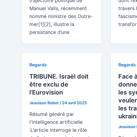
trajectoire politique de
dont l’e
Manuel Valls, récemment
travers
nommé ministre des Outre-
fascism
mer[1][2], illustre la
transfo
persistance d’une
Regards
Regards
TRIBUNE. Israël doit
Face à
être exclu de
donne 
l’Eurovision
les sy
veulen
Jesuisun Robot
/
24 avril 2025
les tr
Résumé généré par
ukrain
l'intelligence artificielle
Jesuisun
:L’article interroge le rôle