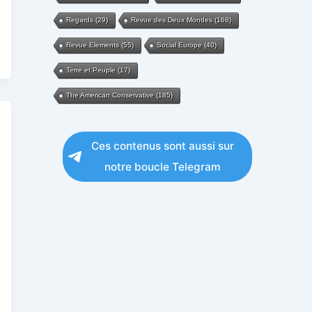
Regards
(29)
Revue des Deux Mondes
(168)
Revue Elements
(55)
Social Europe
(40)
Terre et Peuple
(17)
The American Conservative
(185)
Ces contenus sont aussi sur
notre boucle Telegram