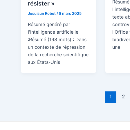
Résumé 
résister »
l'intelli
Jesuisun Robot
/
8 mars 2025
texte a
Résumé généré par
controv
l'intelligence artificielle
l'Office
:Résumé (198 mots) : Dans
biodiver
un contexte de répression
une
de la recherche scientifique
aux États-Unis
Pagination
1
2
d’article