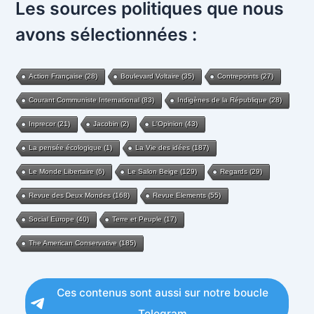
Les sources politiques que nous
avons sélectionnées :
Action Française
(28)
Boulevard Voltaire
(35)
Contrepoints
(27)
Courant Communiste International
(83)
Indigènes de la République
(28)
Inprecor
(21)
Jacobin
(2)
L'Opinion
(43)
La pensée écologique
(1)
La Vie des idées
(187)
Le Monde Libertaire
(6)
Le Salon Beige
(129)
Regards
(29)
Revue des Deux Mondes
(168)
Revue Elements
(55)
Social Europe
(40)
Terre et Peuple
(17)
The American Conservative
(185)
Ces contenus sont aussi sur notre boucle
Telegram