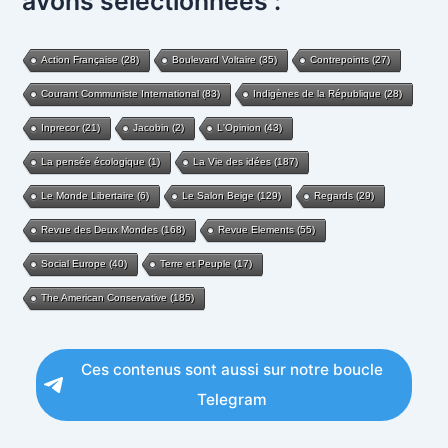
avons sélectionnées :
Action Française
(28)
Boulevard Voltaire
(35)
Contrepoints
(27)
Courant Communiste International
(83)
Indigènes de la République
(28)
Inprecor
(21)
Jacobin
(2)
L'Opinion
(43)
La pensée écologique
(1)
La Vie des idées
(187)
Le Monde Libertaire
(6)
Le Salon Beige
(129)
Regards
(29)
Revue des Deux Mondes
(168)
Revue Elements
(55)
Social Europe
(40)
Terre et Peuple
(17)
The American Conservative
(185)
Ces contenus sont aussi sur notre boucle
Telegram