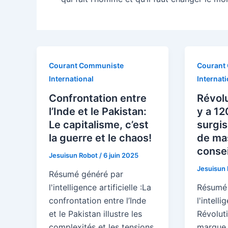
Courant Communiste
Courant
International
Internati
Confrontation entre
Révolu
l’Inde et le Pakistan:
y a 12
Le capitalisme, c’est
surgis
la guerre et le chaos!
de mas
consei
Jesuisun Robot
/
6 juin 2025
Jesuisun
Résumé généré par
l'intelligence artificielle :La
Résumé 
confrontation entre l’Inde
l'intelli
et le Pakistan illustre les
Révolut
complexités et les tensions
marque 