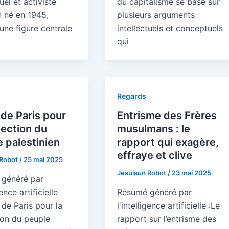
tuel et activiste
du capitalisme se base sur
n né en 1945,
plusieurs arguments
une figure centrale
intellectuels et conceptuels
qui
Regards
de Paris pour
Entrisme des Frères
tection du
musulmans : le
 palestinien
rapport qui exagère,
effraye et clive
 Robot
/
25 mai 2025
Jesuisun Robot
/
23 mai 2025
généré par
gence artificielle
Résumé généré par
 de Paris pour la
l'intelligence artificielle :Le
ion du peuple
rapport sur l’entrisme des