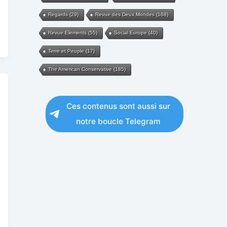
Regards
(29)
Revue des Deux Mondes
(168)
Revue Elements
(55)
Social Europe
(40)
Terre et Peuple
(17)
The American Conservative
(185)
Ces contenus sont aussi sur
notre boucle Telegram