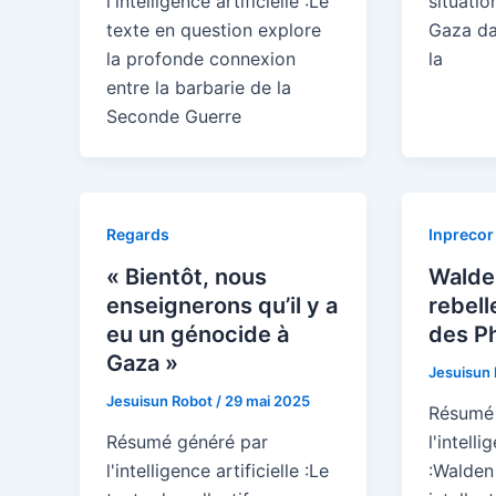
l'intelligence artificielle :Le
situatio
texte en question explore
Gaza da
la profonde connexion
la
entre la barbarie de la
Seconde Guerre
Regards
Inprecor
« Bientôt, nous
Walden
enseignerons qu’il y a
rebell
eu un génocide à
des Ph
Gaza »
Jesuisun
Jesuisun Robot
/
29 mai 2025
Résumé 
Résumé généré par
l'intelli
l'intelligence artificielle :Le
:Walden 