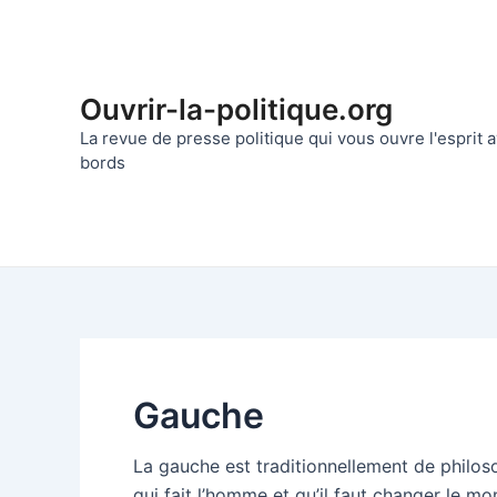
Aller
au
contenu
Ouvrir-la-politique.org
La revue de presse politique qui vous ouvre l'esprit
bords
Gauche
La gauche est traditionnellement de philoso
qui fait l’homme et qu’il faut changer le 