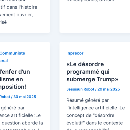
tif dans l'histoire
ement ouvrier,
isé
 Communiste
Inprecor
onal
«Le désordre
l’enfer d’un
programmé qui
lisme en
submerge Trump»
position!
Jesuisun Robot
/
29 mai 2025
 Robot
/
30 mai 2025
Résumé généré par
généré par
l'intelligence artificielle :Le
gence artificielle :Le
concept de "désordre
n question aborde la
évolutif" dans le contexte