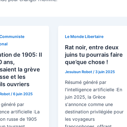
 Communiste
Le Monde Libertaire
onal
Rat noir, entre deux
tion de 1905: Il
juins tu pourrais faire
0 ans,
que’que chose !
saient la grève
Jesuisun Robot
/
3 juin 2025
se et les
Résumé généré par
ls ouvriers
l'intelligence artificielle :En
 Robot
/
6 juin 2025
juin 2025, la Grèce
généré par
s'annonce comme une
gence artificielle :La
destination privilégiée pour
ion russe de 1905
les voyageurs
un tournant
francophones, offrant