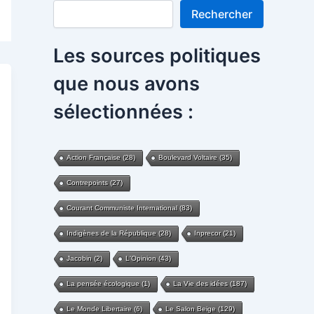
Rechercher
Rechercher
Les sources politiques
que nous avons
sélectionnées :
Action Française
(28)
Boulevard Voltaire
(35)
Contrepoints
(27)
Courant Communiste International
(83)
Indigènes de la République
(28)
Inprecor
(21)
Jacobin
(2)
L'Opinion
(43)
La pensée écologique
(1)
La Vie des idées
(187)
Le Monde Libertaire
(6)
Le Salon Beige
(129)