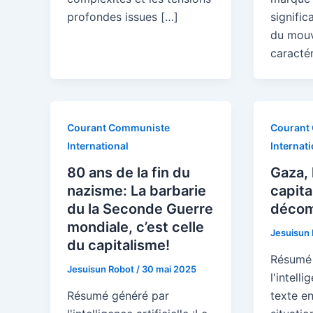
profondes issues […]
significa
du mouv
caractér
Courant Communiste
Courant
International
Internati
80 ans de la fin du
Gaza, 
nazisme: La barbarie
capita
du la Seconde Guerre
décom
mondiale, c’est celle
Jesuisun
du capitalisme!
Résumé 
Jesuisun Robot
/
30 mai 2025
l'intelli
Résumé généré par
texte e