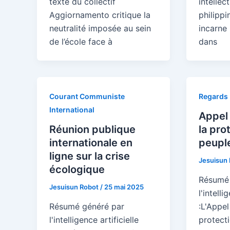
texte du collectif
intellec
Aggiornamento critique la
philippi
neutralité imposée au sein
incarne 
de l’école face à
dans
Courant Communiste
Regards
International
Appel 
Réunion publique
la pro
internationale en
peuple
ligne sur la crise
Jesuisun
écologique
Résumé 
Jesuisun Robot
/
25 mai 2025
l'intelli
Résumé généré par
:L'Appel
l'intelligence artificielle
protect