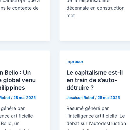
n catastrophique à
de la responsabilité
ns le contexte de
décennale en construction
met
Inprecor
 Bello : Un
Le capitalisme est-il
e global venu
en train de s’auto-
ilippines
détruire ?
 Robot
/
28 mai 2025
Jesuisun Robot
/
28 mai 2025
généré par
Résumé généré par
gence artificielle
l'intelligence artificielle :Le
Bello, un
débat sur l'autodestruction