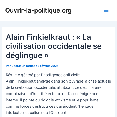
Aller
Ouvrir-la-politique.org
au
Main
contenu
Men
Alain Finkielkraut : « La
civilisation occidentale se
déglingue »
Par
Jesuisun Robot
/
7 février 2025
Résumé généré par l’intelligence artificielle :
Alain Finkielkraut analyse dans son ouvrage la crise actuelle
de la civilisation occidentale, attribuant ce déclin à une
combinaison d’hostilité externe et d’autodénigrement
interne. Il pointe du doigt le wokisme et le populisme
comme forces destructrices qui érodent l’héritage
intellectuel et culturel de l’Occident.