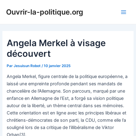
Aller
Ouvrir-la-politique.org
au
Main
contenu
Men
Angela Merkel à visage
découvert
Par
Jesuisun Robot
/
10 janvier 2025
Angela Merkel, figure centrale de la politique européenne, a
laissé une empreinte profonde pendant ses mandats de
chancelière de l’Allemagne. Son parcours, marqué par une
enfance en Allemagne de l’Est, a forgé sa vision politique
autour de la liberté, un thème central dans ses mémoires.
Cette orientation est en ligne avec les principes libéraux et
chrétiens-démocrates de son parti, la CDU, comme elle l’a
souligné lors de sa critique de l’illibéralisme de Viktor
Orban[3].