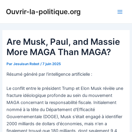
Aller
Ouvrir-la-politique.org
au
Main
contenu
Men
Are Musk, Paul, and Massie
More MAGA Than MAGA?
Par
Jesuisun Robot
/
7 juin 2025
Résumé généré par l’intelligence artificielle :
Le conflit entre le président Trump et Elon Musk révèle une
fracture idéologique profonde au sein du mouvement
MAGA concernant la responsabilité fiscale. Initialement
nommé à la tête du Département d'Efficacité
Gouvernementale (DOGE), Musk s'était engagé à identifier
2000 milliards de dollars d'économies, mais n'en a
finalement trouvé que 180 milliards, dont seulement 9,4