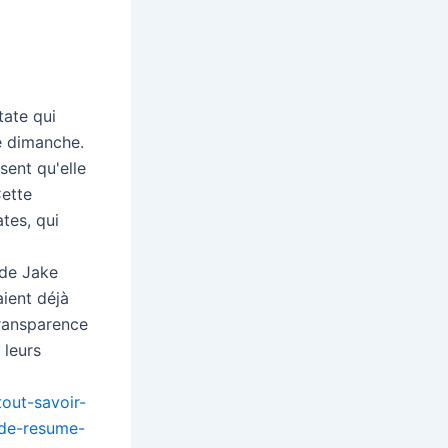
tate qui
e dimanche.
sent qu'elle
Cette
tes, qui
 de Jake
ient déjà
transparence
 leurs
out-savoir-
-de-resume-