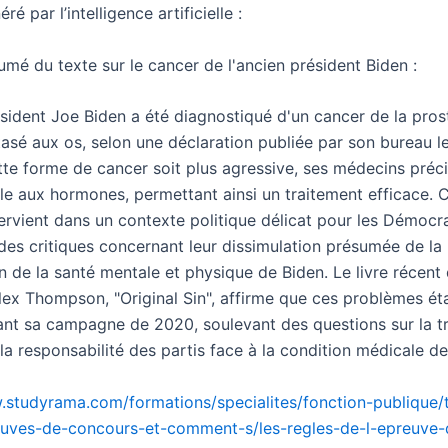
é par l’intelligence artificielle :
umé du texte sur le cancer de l'ancien président Biden :
ésident Joe Biden a été diagnostiqué d'un cancer de la pros
tasé aux os, selon une déclaration publiée par son bureau l
tte forme de cancer soit plus agressive, ses médecins préci
ble aux hormones, permettant ainsi un traitement efficace. 
ervient dans un contexte politique délicat pour les Démocra
 des critiques concernant leur dissimulation présumée de la
n de la santé mentale et physique de Biden. Le livre récent
lex Thompson, "Original Sin", affirme que ces problèmes éta
rant sa campagne de 2020, soulevant des questions sur la 
 la responsabilité des partis face à la condition médicale de
.studyrama.com/formations/specialites/fonction-publique/t
euves-de-concours-et-comment-s/les-regles-de-l-epreuve