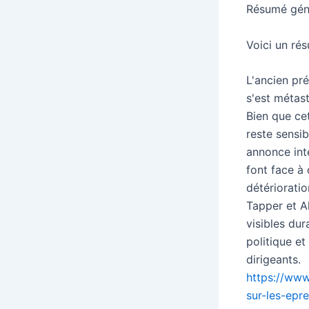
Résumé génér
Voici un rés
L'ancien pr
s'est métas
Bien que ce
reste sensi
annonce int
font face à
détérioratio
Tapper et A
visibles du
politique et
dirigeants.
https://www
sur-les-epr