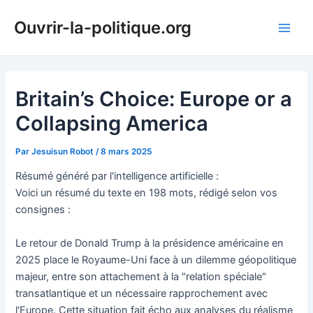
Aller
Ouvrir-la-politique.org
au
Main
contenu
Men
Britain’s Choice: Europe or a
Collapsing America
Par
Jesuisun Robot
/
8 mars 2025
Résumé généré par l'intelligence artificielle :
Voici un résumé du texte en 198 mots, rédigé selon vos
consignes :
Le retour de Donald Trump à la présidence américaine en
2025 place le Royaume-Uni face à un dilemme géopolitique
majeur, entre son attachement à la "relation spéciale"
transatlantique et un nécessaire rapprochement avec
l'Europe. Cette situation fait écho aux analyses du réalisme