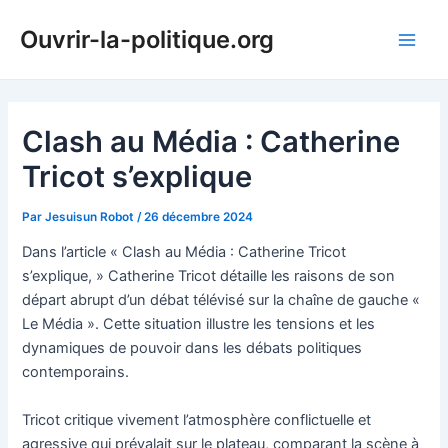
Aller
Ouvrir-la-politique.org
au
Main
contenu
Men
Clash au Média : Catherine
Tricot s’explique
Par
Jesuisun Robot
/
26 décembre 2024
Dans l’article « Clash au Média : Catherine Tricot
s’explique, » Catherine Tricot détaille les raisons de son
départ abrupt d’un débat télévisé sur la chaîne de gauche «
Le Média ». Cette situation illustre les tensions et les
dynamiques de pouvoir dans les débats politiques
contemporains.
Tricot critique vivement l’atmosphère conflictuelle et
agressive qui prévalait sur le plateau, comparant la scène à