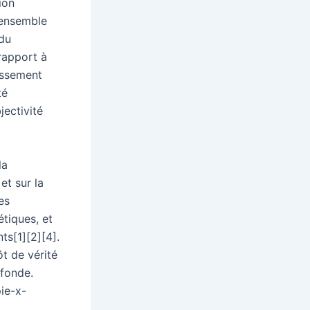
ion
l’ensemble
 du
 rapport à
issement
té
jectivité
la
et sur la
es
tiques, et
ts[1][2][4].
t de vérité
ofonde.
ie-x-