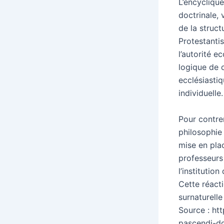
L’encycliqu
doctrinale, 
de la struct
Protestantis
l’autorité 
logique de c
ecclésiastiq
individuelle.
Pour contrer
philosophie
mise en plac
professeurs
l’institutio
Cette réact
surnaturell
Source : ht
pascendi-do