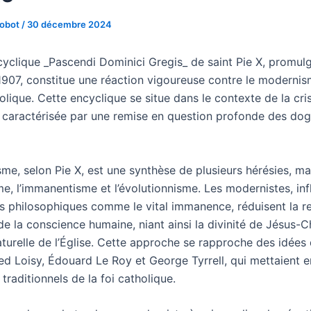
Robot
/
30 décembre 2024
ncyclique _Pascendi Dominici Gregis_ de saint Pie X, promul
907, constitue une réaction vigoureuse contre le moderni
holique. Cette encyclique se situe dans le contexte de la cri
 caractérisée par une remise en question profonde des do
me, selon Pie X, est une synthèse de plusieurs hérésies, m
me, l’immanentisme et l’évolutionnisme. Les modernistes, in
s philosophiques comme le vital immanence, réduisent la re
e la conscience humaine, niant ainsi la divinité de Jésus-Ch
aturelle de l’Église. Cette approche se rapproche des idées
d Loisy, Édouard Le Roy et George Tyrrell, qui mettaient e
raditionnels de la foi catholique.