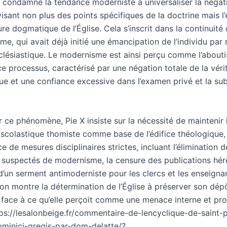
e condamne la tendance moderniste à universaliser la négat
visant non plus des points spécifiques de la doctrine mais 
ure dogmatique de l’Église. Cela s’inscrit dans la continuité
me, qui avait déjà initié une émancipation de l’individu par
ecclésiastique. Le modernisme est ainsi perçu comme l’about
e processus, caractérisé par une négation totale de la véri
ue et une confiance excessive dans l’examen privé et la sub
 ce phénomène, Pie X insiste sur la nécessité de maintenir 
 scolastique thomiste comme base de l’édifice théologique, 
e de mesures disciplinaires strictes, incluant l’élimination d
 suspectés de modernisme, la censure des publications héré
n d’un serment antimoderniste pour les clercs et les enseignan
ion montre la détermination de l’Église à préserver son dépô
e face à ce qu’elle perçoit comme une menace interne et pr
tps://lesalonbeige.fr/commentaire-de-lencyclique-de-saint-p
minici-gregis-par-dom-delatte/?