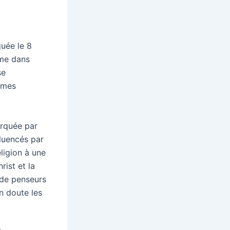
guée le 8
sme dans
se
gmes
arquée par
fluencés par
ligion à une
rist et la
 de penseurs
n doute les