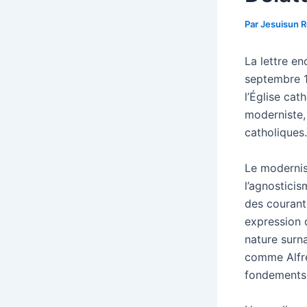
Par
Jesuisun 
La lettre e
septembre 1
l’Église cat
moderniste,
catholiques.
Le modernis
l’agnosticis
des courant
expression d
nature surn
comme Alfre
fondements t