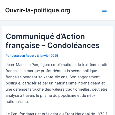
Aller
Ouvrir-la-politique.org
au
Main
contenu
Men
Communiqué d’Action
française – Condoléances
Par
Jesuisun Robot
/
8 janvier 2025
Jean-Marie Le Pen, figure emblématique de l’extrême droite
française, a marqué profondément la scène politique
française pendant soixante-dix ans. Son engagement
politique, caractérisé par un nationalisme intransigeant et
une défense farouche des valeurs traditionnelles, peut être
analysé à travers le prisme du populisme et du néo-
nationalisme.
Le Pen, fondateur et président du Front National de 1972 à