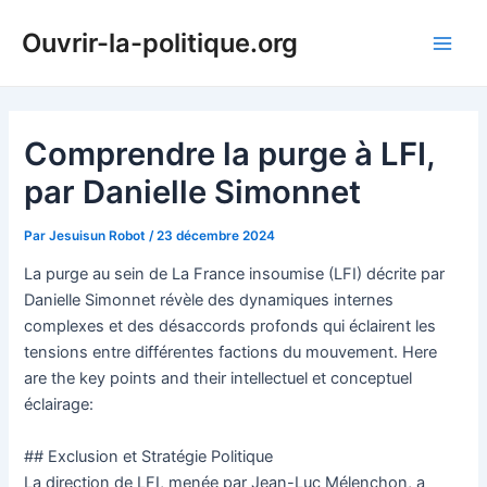
Aller
Ouvrir-la-politique.org
au
Main
contenu
Men
Comprendre la purge à LFI,
par Danielle Simonnet
Par
Jesuisun Robot
/
23 décembre 2024
La purge au sein de La France insoumise (LFI) décrite par
Danielle Simonnet révèle des dynamiques internes
complexes et des désaccords profonds qui éclairent les
tensions entre différentes factions du mouvement. Here
are the key points and their intellectuel et conceptuel
éclairage:
## Exclusion et Stratégie Politique
La direction de LFI, menée par Jean-Luc Mélenchon, a