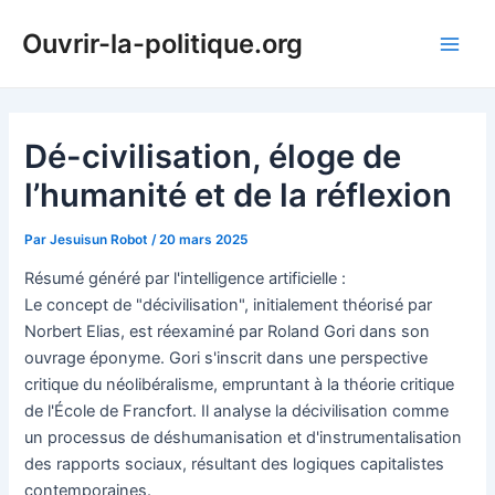
Aller
Ouvrir-la-politique.org
au
Main
contenu
Men
Dé-civilisation, éloge de
l’humanité et de la réflexion
Par
Jesuisun Robot
/
20 mars 2025
Résumé généré par l'intelligence artificielle :
Le concept de "décivilisation", initialement théorisé par
Norbert Elias, est réexaminé par Roland Gori dans son
ouvrage éponyme. Gori s'inscrit dans une perspective
critique du néolibéralisme, empruntant à la théorie critique
de l'École de Francfort. Il analyse la décivilisation comme
un processus de déshumanisation et d'instrumentalisation
des rapports sociaux, résultant des logiques capitalistes
contemporaines.