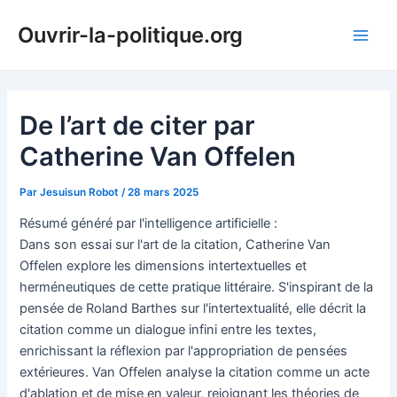
Aller
Ouvrir-la-politique.org
au
Main
contenu
Men
De l’art de citer par
Catherine Van Offelen
Par
Jesuisun Robot
/
28 mars 2025
Résumé généré par l'intelligence artificielle :
Dans son essai sur l'art de la citation, Catherine Van
Offelen explore les dimensions intertextuelles et
herméneutiques de cette pratique littéraire. S'inspirant de la
pensée de Roland Barthes sur l'intertextualité, elle décrit la
citation comme un dialogue infini entre les textes,
enrichissant la réflexion par l'appropriation de pensées
extérieures. Van Offelen analyse la citation comme un acte
d'ablation et de mise en valeur, rejoignant les théories de