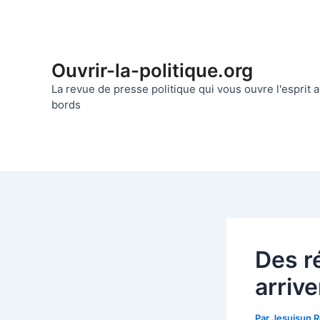
Aller
au
contenu
Ouvrir-la-politique.org
La revue de presse politique qui vous ouvre l'esprit
bords
Des r
arriv
Par
Jesuisun 