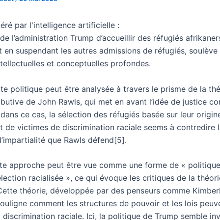
é par l'intelligence artificielle :
de l’administration Trump d’accueillir des réfugiés afrikane
t en suspendant les autres admissions de réfugiés, soulève 
tellectuelles et conceptuelles profondes.
te politique peut être analysée à travers le prisme de la thé
ributive de John Rawls, qui met en avant l’idée de justice 
ans ce cas, la sélection des réfugiés basée sur leur origin
ut de victimes de discrimination raciale seems à contredire 
d’impartialité que Rawls défend[5].
tte approche peut être vue comme une forme de « politiqu
lection racialisée », ce qui évoque les critiques de la théori
 Cette théorie, développée par des penseurs comme Kimber
ouligne comment les structures de pouvoir et les lois peuv
 discrimination raciale. Ici, la politique de Trump semble in