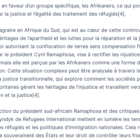
en faveur d’un groupe spécifique, les Afrikaners, ce qui po
r la justice et l’égalité des traitement des réfugiés[4].
agraire en Afrique du Sud, qui est au cœur de cette contro
héritages de l’apartheid et les luttes pour la réparation et la 
loi autorisant la confiscation de terres sans compensation f
 le président Cyril Ramaphosa, vise à rectifier les injustice
, mais elle est perçue par les Afrikaners comme une forme 
on. Cette situation complexe peut être analysée à travers la
a justice transitionnelle, qui explore comment les sociétés p
ritaires gèrent les héritages de l’injustice et travaillent vers
n et la justice[4].
éaction du président sud-africain Ramaphosa et des critiqu
ndyk de Refugees International mettent en lumière les ten
es réfugiés et les politiques d’immigration nationales. Cela 
a souveraineté des États et leur droit de contrôler leurs fro