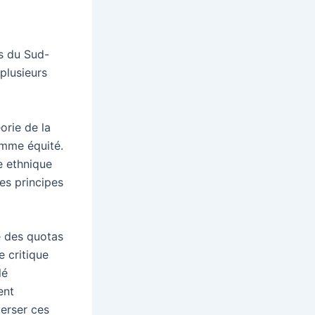
rs du Sud-
plusieurs
orie de la
comme équité.
e ethnique
les principes
e des quotas
e critique
lé
ent
verser ces