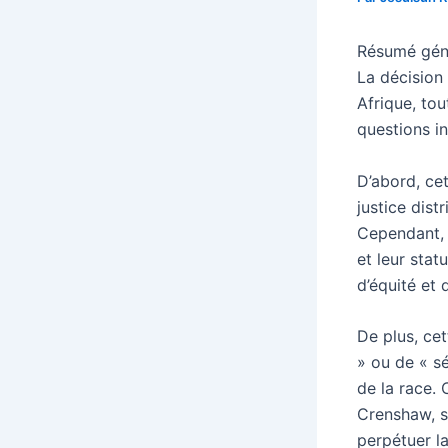
Résumé génér
La décision 
Afrique, tou
questions in
D’abord, cet
justice dist
Cependant, d
et leur stat
d’équité et 
De plus, ce
» ou de « sé
de la race.
Crenshaw, s
perpétuer la