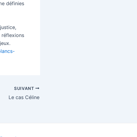
me définies
ustice,
 réflexions
jeux.
lancs-
SUIVANT
Le cas Céline