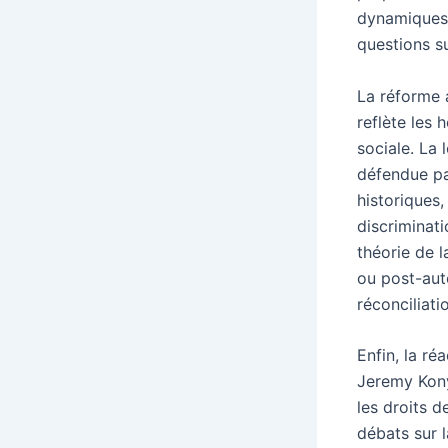
dynamiques 
questions su
La réforme 
reflète les 
sociale. La 
défendue par
historiques
discriminati
théorie de l
ou post-auto
réconciliatio
Enfin, la r
Jeremy Kony
les droits d
débats sur l