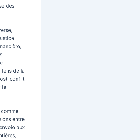
se des
verse,
justice
inancière,
s
de
 lens de la
ost-conflit
 la
es comme
sions entre
renvoie aux
ntières,