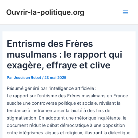
Aller
Ouvrir-la-politique.org
au
Main
contenu
Men
Entrisme des Frères
musulmans : le rapport qui
exagère, effraye et clive
Par
Jesuisun Robot
/
23 mai 2025
Résumé généré par l'intelligence artificielle :
Le rapport sur l’entrisme des Frères musulmans en France
suscite une controverse politique et sociale, révélant la
tendance à instrumentaliser la laïcité à des fins de
stigmatisation. En adoptant une rhétorique inquiétante, le
document réduit le débat démocratique à une opposition
entre intégrismes laïques et religieux, illustrant la dialectique