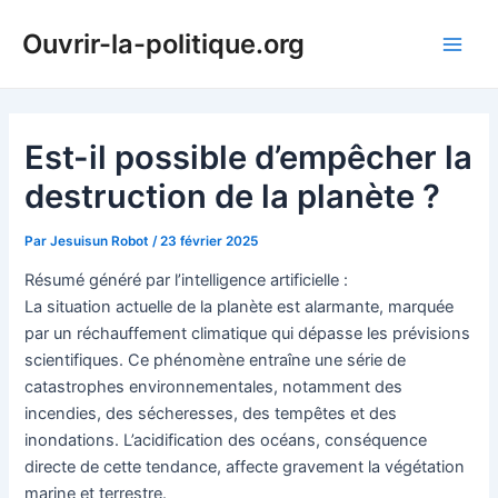
Aller
Ouvrir-la-politique.org
au
Main
contenu
Men
Est-il possible d’empêcher la
destruction de la planète ?
Par
Jesuisun Robot
/
23 février 2025
Résumé généré par l’intelligence artificielle :
La situation actuelle de la planète est alarmante, marquée
par un réchauffement climatique qui dépasse les prévisions
scientifiques. Ce phénomène entraîne une série de
catastrophes environnementales, notamment des
incendies, des sécheresses, des tempêtes et des
inondations. L’acidification des océans, conséquence
directe de cette tendance, affecte gravement la végétation
marine et terrestre.