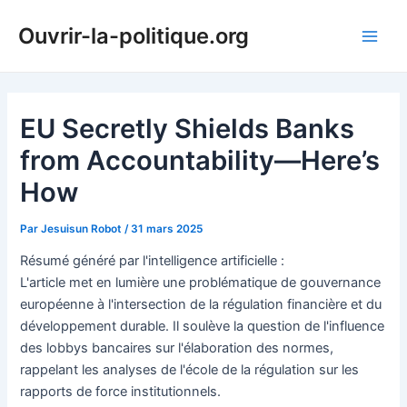
Aller
Ouvrir-la-politique.org
au
Main
contenu
Men
EU Secretly Shields Banks
from Accountability—Here’s
How
Par
Jesuisun Robot
/
31 mars 2025
Résumé généré par l'intelligence artificielle :
L'article met en lumière une problématique de gouvernance
européenne à l'intersection de la régulation financière et du
développement durable. Il soulève la question de l'influence
des lobbys bancaires sur l'élaboration des normes,
rappelant les analyses de l'école de la régulation sur les
rapports de force institutionnels.