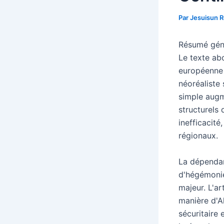
Par
Jesuisun 
Résumé génér
Le texte abo
européenne 
néoréaliste 
simple augm
structurels
inefficacité
régionaux.
La dépendan
d'hégémonie
majeur. L'ar
manière d'A
sécuritaire