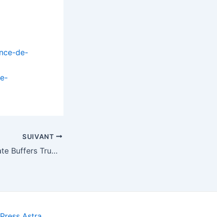
ence-de-
e-
SUIVANT
Bullish Inflation Rate Buffers Trump Amid Tranche of Bad News
ress Astra