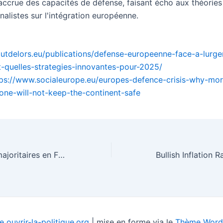
 accrue des capacités de défense, faisant écho aux théories
alistes sur l'intégration européenne.
titutdelors.eu/publications/defense-europeenne-face-a-lurg
-quelles-strategies-innovantes-pour-2025/
tps://www.socialeurope.eu/europes-defence-crisis-why-mor
one-will-not-keep-the-continent-safe
Les musulmans majoritaires en France en 2055 ? Calculons
 ouvrir-la-politique.org
| mise en forme via le
Thème WordP