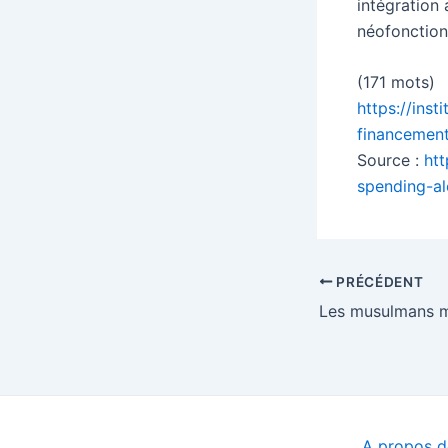
intégration
néofonctionn
(171 mots)
https://ins
financement
Source :
ht
spending-al
Navigation
PRÉCÉDENT
des
articles
A propos de