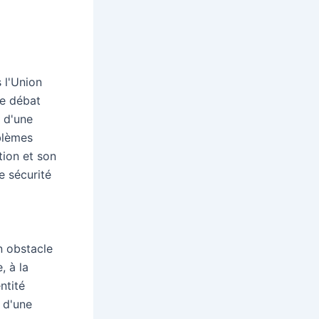
 l'Union
le débat
n d'une
blèmes
ion et son
e sécurité
n obstacle
, à la
ntité
 d'une