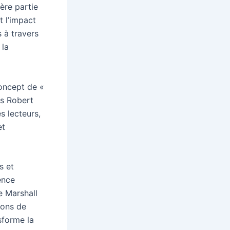
ière partie
 l’impact
s à travers
 la
concept de «
ns Robert
s lecteurs,
et
s et
ence
e Marshall
ions de
sforme la