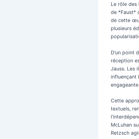
Le rôle des 
de *Faust* 
de cette œuv
plusieurs é
popularisat
D’un point d
réception e
Jauss. Les i
influençant 
engageante
Cette approc
textuels, re
l’interdépen
McLuhan sur
Retzsch agi