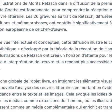
illustrations de Moritz Retzsch dans la diffusion de la prem
de Goethe est fondamental pour comprendre la réception et
re littéraire. Les 26 gravures au trait de Retzsch, diffusée
ditions et métamorphoses, ont contribué significativement à
ion européenne de ce chef-d’œuvre.
e vue intellectuel et conceptuel, cette diffusion illustre le 
sthétique » développé par la théorie de la réception de Ha
llustrations de Retzsch ont créé un horizon d’attente pour le
leur interprétation de l’œuvre et la rendant plus accessible 
.
he globale de l’objet livre, en intégrant les éléments visuel
nouvelle l’analyse des œuvres littéraires en mettant en évid
dance entre le texte et les images. Cela évoque les idées d
 les médias comme extensions de l’homme, où les illustrat
ssent comme un média complémentaire qui enrichit et tran