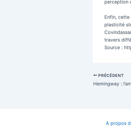
perception 
Enfin, cette
plasticité 
Covindassam
travers diff
Source : htt
Navigation
PRÉCÉDENT
des
articles
A propos de