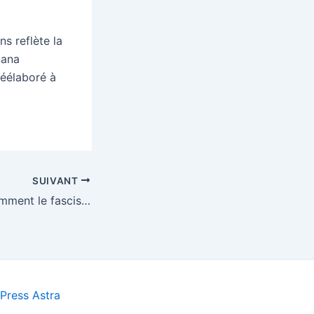
s reflète la
dana
réélaboré à
SUIVANT
Coulée brune. Comment le fascisme inonde notre langue d’Olivier Mannoni
ress Astra