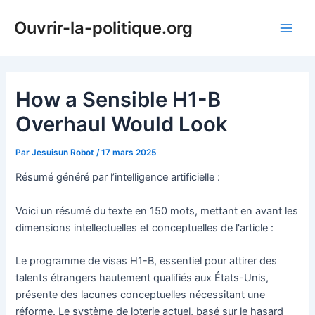
Aller
Ouvrir-la-politique.org
au
Main
contenu
Men
How a Sensible H1-B
Overhaul Would Look
Par
Jesuisun Robot
/
17 mars 2025
Résumé généré par l’intelligence artificielle :
Voici un résumé du texte en 150 mots, mettant en avant les
dimensions intellectuelles et conceptuelles de l'article :
Le programme de visas H1-B, essentiel pour attirer des
talents étrangers hautement qualifiés aux États-Unis,
présente des lacunes conceptuelles nécessitant une
réforme. Le système de loterie actuel, basé sur le hasard