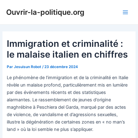
Aller
Ouvrir-la-politique.org
au
Main
contenu
Men
Immigration et criminalité :
le malaise italien en chiffres
Par
Jesuisun Robot
/
23 décembre 2024
Le phénomène de l’immigration et de la criminalité en Italie
révèle un malaise profond, particulièrement mis en lumière
par des événements récents et des statistiques
alarmantes. Le rassemblement de jeunes d’origine
maghrébine à Peschiera del Garda, marqué par des actes
de violence, de vandalisme et d’agressions sexuelles,
illustre la dégénération de certaines zones en « no man’s
land » où la loi semble ne plus s’appliquer.