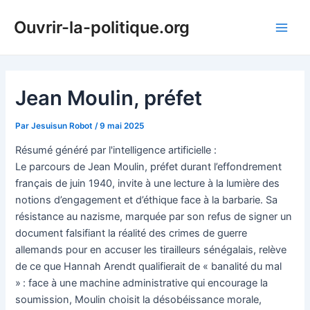
Aller
Ouvrir-la-politique.org
au
Main
contenu
Men
Jean Moulin, préfet
Par
Jesuisun Robot
/
9 mai 2025
Résumé généré par l'intelligence artificielle :
Le parcours de Jean Moulin, préfet durant l’effondrement
français de juin 1940, invite à une lecture à la lumière des
notions d’engagement et d’éthique face à la barbarie. Sa
résistance au nazisme, marquée par son refus de signer un
document falsifiant la réalité des crimes de guerre
allemands pour en accuser les tirailleurs sénégalais, relève
de ce que Hannah Arendt qualifierait de « banalité du mal
» : face à une machine administrative qui encourage la
soumission, Moulin choisit la désobéissance morale,