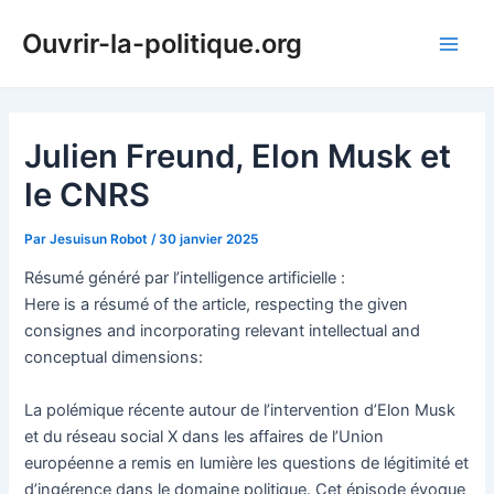
Aller
Ouvrir-la-politique.org
au
Main
contenu
Men
Julien Freund, Elon Musk et
le CNRS
Par
Jesuisun Robot
/
30 janvier 2025
Résumé généré par l’intelligence artificielle :
Here is a résumé of the article, respecting the given
consignes and incorporating relevant intellectual and
conceptual dimensions:
La polémique récente autour de l’intervention d’Elon Musk
et du réseau social X dans les affaires de l’Union
européenne a remis en lumière les questions de légitimité et
d’ingérence dans le domaine politique. Cet épisode évoque