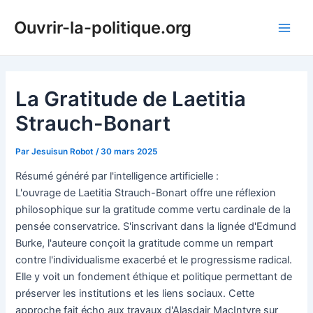
Aller
Ouvrir-la-politique.org
au
Main
contenu
Men
La Gratitude de Laetitia
Strauch-Bonart
Par
Jesuisun Robot
/
30 mars 2025
Résumé généré par l'intelligence artificielle :
L'ouvrage de Laetitia Strauch-Bonart offre une réflexion
philosophique sur la gratitude comme vertu cardinale de la
pensée conservatrice. S'inscrivant dans la lignée d'Edmund
Burke, l'auteure conçoit la gratitude comme un rempart
contre l'individualisme exacerbé et le progressisme radical.
Elle y voit un fondement éthique et politique permettant de
préserver les institutions et les liens sociaux. Cette
approche fait écho aux travaux d'Alasdair MacIntyre sur