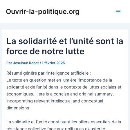
Aller
Ouvrir-la-politique.org
au
Main
contenu
Men
La solidarité et l’unité sont la
force de notre lutte
Par
Jesuisun Robot
/
1 février 2025
Résumé généré par l’intelligence artificielle :
Le texte en question met en lumière l’importance de la
solidarité et de l’unité dans le contexte de luttes sociales et
économiques. Here is a concise and original summary,
incorporating relevant intellectual and conceptual
dimensions:
La solidarité et l’unité constituent les piliers essentiels de la
résistance collective face aux politiques d’austérité