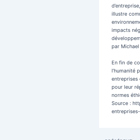
d’entreprise
illustre com
environneme
impacts néga
développeme
par Michael
En fin de co
l’humanité 
entreprises 
pour leur ré
normes éthiq
Source : ht
entreprises