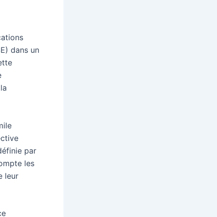
cations
SE) dans un
ette
e
la
mile
ective
éfinie par
ompte les
e leur
ce