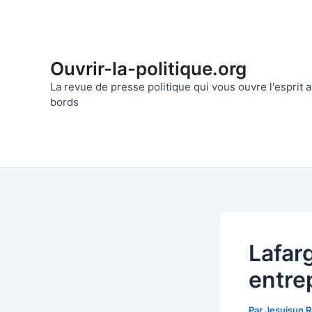
Aller
au
contenu
Ouvrir-la-politique.org
La revue de presse politique qui vous ouvre l'esprit
bords
Lafarg
entre
Par
Jesuisun 