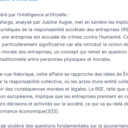
é par l’intelligence artificielle :
farge, analysé par Justine Augier, met en lumière les impli
juridiques de la responsabilité sociétale des entreprises (R
 une entreprise est accusée de crimes contre l’humanité. C
t particulièrement significative car elle introduit la notion d
é morale des entreprises, un concept qui remet en question 
traditionnelle entre personnes physiques et morales.
de vue théorique, cette affaire se rapproche des idées de É
 la responsabilité collective, où les actes d’une entité coll
ir des conséquences morales et légales. La RSE, telle que d
on européenne, implique que les entreprises prennent en c
urs décisions et activités sur la société, ce qui va au-delà d
formance économique[3][5].
rge soulève des questions fondamentales sur la gouvernan