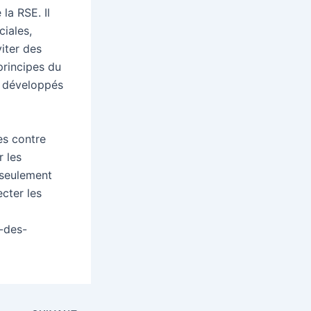
la RSE. Il
ciales,
iter des
principes du
s développés
es contre
 les
 seulement
ecter les
-des-