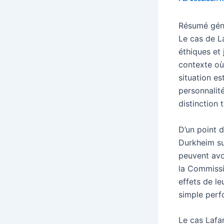
Résumé génér
Le cas de La
éthiques et 
contexte où
situation es
personnalit
distinction 
D’un point 
Durkheim sur
peuvent avo
la Commissi
effets de le
simple per
Le cas Lafa