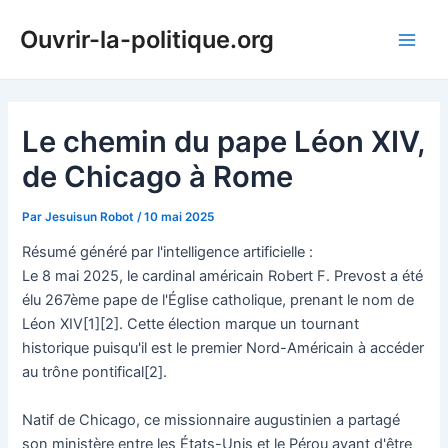
Aller
Ouvrir-la-politique.org
au
Main
contenu
Men
Le chemin du pape Léon XIV,
de Chicago à Rome
Par
Jesuisun Robot
/
10 mai 2025
Résumé généré par l'intelligence artificielle :
Le 8 mai 2025, le cardinal américain Robert F. Prevost a été
élu 267ème pape de l'Église catholique, prenant le nom de
Léon XIV[1][2]. Cette élection marque un tournant
historique puisqu'il est le premier Nord-Américain à accéder
au trône pontifical[2].
Natif de Chicago, ce missionnaire augustinien a partagé
son ministère entre les États-Unis et le Pérou avant d'être