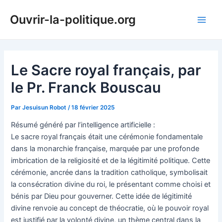
Aller
Ouvrir-la-politique.org
au
Main
contenu
Men
Le Sacre royal français, par
le Pr. Franck Bouscau
Par
Jesuisun Robot
/
18 février 2025
Résumé généré par l’intelligence artificielle :
Le sacre royal français était une cérémonie fondamentale
dans la monarchie française, marquée par une profonde
imbrication de la religiosité et de la légitimité politique. Cette
cérémonie, ancrée dans la tradition catholique, symbolisait
la consécration divine du roi, le présentant comme choisi et
bénis par Dieu pour gouverner. Cette idée de légitimité
divine renvoie au concept de théocratie, où le pouvoir royal
est justifié par la volonté divine, un thème central dans la