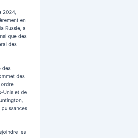
e 2024,
ièrement en
la Russie, a
insi que des
éral des
e des
 sommet des
 ordre
s-Unis et de
untington,
s puissances
ejoindre les