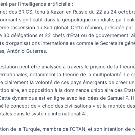
é par l’intelligence artificielle :
et des BRICS, tenu à Kazan en Russie du 22 au 24 octobr
ournant significatif dans la géopolitique mondiale, particul
rne l’ascension du Sud global. Cette réunion, présidée par 
de 30 délégations et 22 chefs d’État ou de gouvernement, a
ts d’organisations internationales comme le Secrétaire gén
es, António Guterres.
station peut être analysée à travers le prisme de la théori
ternationales, notamment la théorie de la multipolarité. Le
tre clairement la volonté de ces pays émergents de créer un
tipolaire, en opposition à la dominance unipolaire des État
 Cette dynamique est en ligne avec les idées de Samuel P. H
sé le concept de « choc des civilisations » et la montée de
tales dans le système international[4].
tion de la Turquie, membre de l’OTAN, et son intention de r