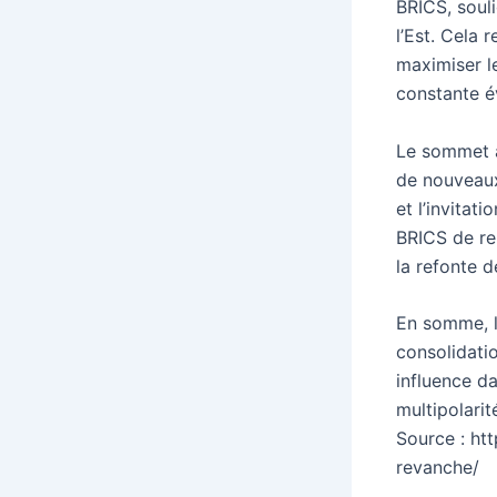
BRICS, souli
l’Est. Cela 
maximiser l
constante é
Le sommet a
de nouveaux 
et l’invitat
BRICS de ren
la refonte d
En somme, l
consolidati
influence da
multipolarit
Source : ht
revanche/