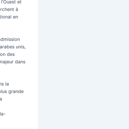
 l’Ouest et
erchent à
tional en
admission
 arabes unis,
tion des
 majeur dans
s la
plus grande
a
la-