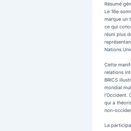
Résumé génér
Le 16e somm
marque un t
ce qui conce
réuni plus 
représentan
Nations Uni
Cette manife
relations in
BRICS illus
mondial mul
l’Occident.
qui a théori
non-occiden
La participa