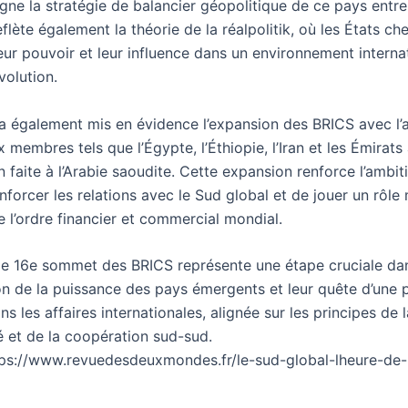
gne la stratégie de balancier géopolitique de ce pays entre
reflète également la théorie de la réalpolitik, où les États ch
eur pouvoir et leur influence dans un environnement interna
volution.
 également mis en évidence l’expansion des BRICS avec l’
membres tels que l’Égypte, l’Éthiopie, l’Iran et les Émirats
ion faite à l’Arabie saoudite. Cette expansion renforce l’ambi
forcer les relations avec le Sud global et de jouer un rôle
e l’ordre financier et commercial mondial.
e 16e sommet des BRICS représente une étape cruciale dan
on de la puissance des pays émergents et leur quête d’une 
ns les affaires internationales, alignée sur les principes de l
é et de la coopération sud-sud.
tps://www.revuedesdeuxmondes.fr/le-sud-global-lheure-de-