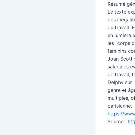
Résumé génér
Le texte exp
des inégalit
du travail. 
en lumière l
les "corps 
féminins co
Joan Scott 
salariales é
de travail, 
Delphy sur l
genre et âge
multiples, o
parisienne.
https://www.
Source :
htt