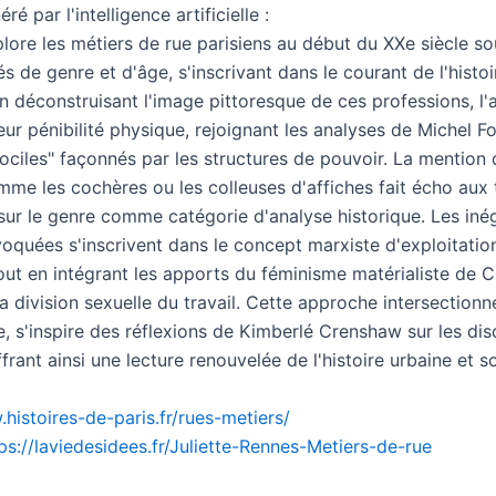
é par l'intelligence artificielle :
lore les métiers de rue parisiens au début du XXe siècle so
és de genre et d'âge, s'inscrivant dans le courant de l'histoi
En déconstruisant l'image pittoresque de ces professions, l
eur pénibilité physique, rejoignant les analyses de Michel F
dociles" façonnés par les structures de pouvoir. La mention
mme les cochères ou les colleuses d'affiches fait écho aux
sur le genre comme catégorie d'analyse historique. Les inég
voquées s'inscrivent dans le concept marxiste d'exploitatio
tout en intégrant les apports du féminisme matérialiste de C
a division sexuelle du travail. Cette approche intersectionnel
, s'inspire des réflexions de Kimberlé Crenshaw sur les dis
ffrant ainsi une lecture renouvelée de l'histoire urbaine et s
histoires-de-paris.fr/rues-metiers/
ps://laviedesidees.fr/Juliette-Rennes-Metiers-de-rue