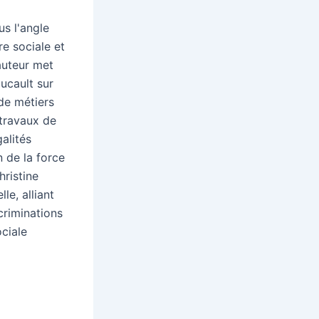
us l'angle
re sociale et
'auteur met
oucault sur
 de métiers
 travaux de
alités
n de la force
hristine
le, alliant
criminations
ociale