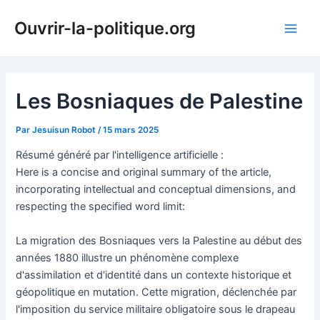
Aller
Ouvrir-la-politique.org
au
Main
contenu
Men
Les Bosniaques de Palestine
Par
Jesuisun Robot
/
15 mars 2025
Résumé généré par l'intelligence artificielle :
Here is a concise and original summary of the article,
incorporating intellectual and conceptual dimensions, and
respecting the specified word limit:
La migration des Bosniaques vers la Palestine au début des
années 1880 illustre un phénomène complexe
d'assimilation et d'identité dans un contexte historique et
géopolitique en mutation. Cette migration, déclenchée par
l'imposition du service militaire obligatoire sous le drapeau