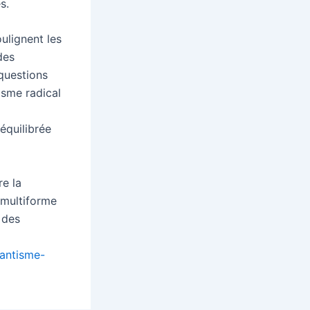
s.
ulignent les
des
questions
visme radical
équilibrée
e la
 multiforme
 des
tantisme-