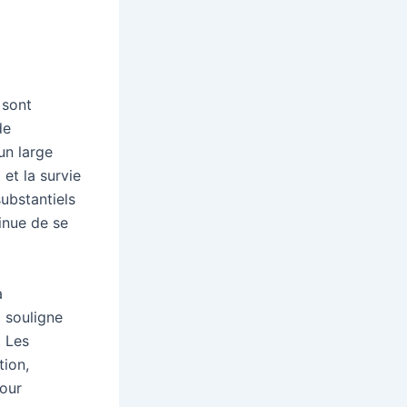
 sont
de
un large
et la survie
ubstantiels
inue de se
a
 souligne
. Les
tion,
pour