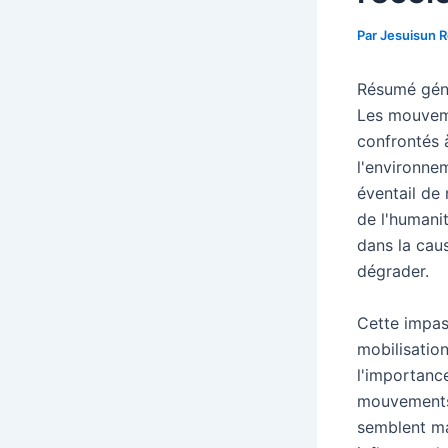
Par
Jesuisun 
Résumé génér
Les mouveme
confrontés à
l'environne
éventail de 
de l'humani
dans la cau
dégrader.
Cette impass
mobilisatio
l'importanc
mouvements 
semblent ma