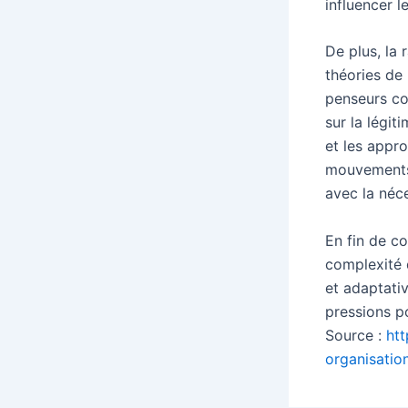
influencer 
De plus, la 
théories de 
penseurs c
sur la légit
et les appr
mouvements s
avec la néce
En fin de c
complexité 
et adaptativ
pressions p
Source :
htt
organisatio