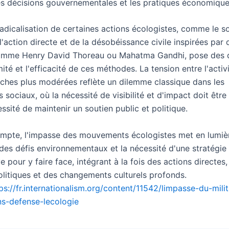
les décisions gouvernementales et les pratiques économique
radicalisation de certaines actions écologistes, comme le so
l'action directe et de la désobéissance civile inspirées par 
omme Henry David Thoreau ou Mahatma Gandhi, pose des 
imité et l'efficacité de ces méthodes. La tension entre l'acti
oches plus modérées reflète un dilemme classique dans les
ociaux, où la nécessité de visibilité et d'impact doit être 
ssité de maintenir un soutien public et politique.
ompte, l'impasse des mouvements écologistes met en lumièr
des défis environnementaux et la nécessité d'une stratégie
e pour y faire face, intégrant à la fois des actions directes,
olitiques et des changements culturels profonds.
ps://fr.internationalism.org/content/11542/limpasse-du-mili
ns-defense-lecologie