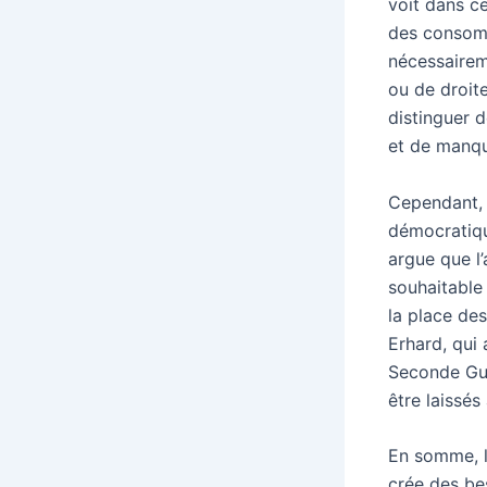
voit dans c
des consomm
nécessaireme
ou de droit
distinguer d
et de manqu
Cependant, 
démocratique
argue que l
souhaitable 
la place de
Erhard, qui
Seconde Gue
être laissés
En somme, l
crée des be