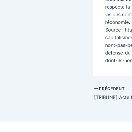
respecte la
visions cont
l’économie.
Source : ht
capitalisme
nont-pas-b
defense-du-
dont-ils-no
Navigation
PRÉCÉDENT
des
articles