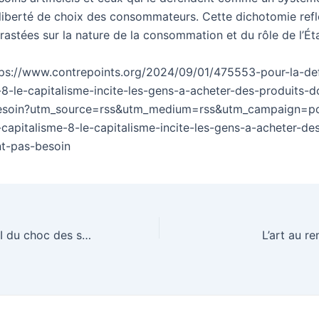
 liberté de choix des consommateurs. Cette dichotomie refl
rastées sur la nature de la consommation et du rôle de l’Ét
tps://www.contrepoints.org/2024/09/01/475553-pour-la-de
-8-le-capitalisme-incite-les-gens-a-acheter-des-produits-do
esoin?utm_source=rss&utm_medium=rss&utm_campaign=po
capitalisme-8-le-capitalisme-incite-les-gens-a-acheter-de
nt-pas-besoin
[TRIBUNE] Acte II du choc des savoirs : Perseverare diabolicum…
L’art au re