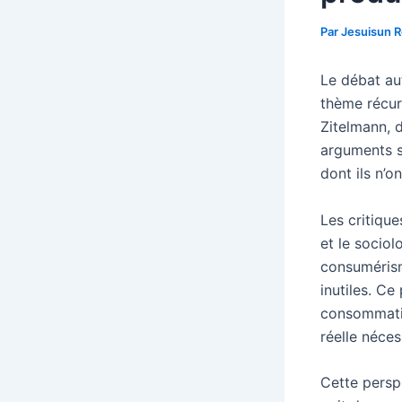
Par
Jesuisun 
Le débat au
thème récur
Zitelmann, 
arguments se
dont ils n’o
Les critique
et le sociol
consumérism
inutiles. C
consommatio
réelle néces
Cette persp