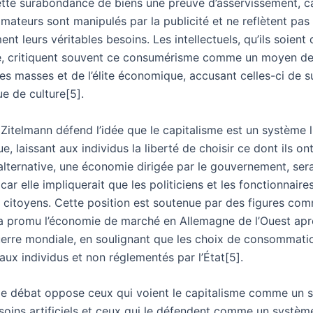
ette surabondance de biens une preuve d’asservissement, ca
ateurs sont manipulés par la publicité et ne reflètent pas
nt leurs véritables besoins. Les intellectuels, qu’ils soien
e, critiquent souvent ce consumérisme comme un moyen de
es masses et de l’élite économique, accusant celles-ci de su
e de culture[5].
Zitelmann défend l’idée que le capitalisme est un système l
, laissant aux individus la liberté de choisir ce dont ils ont
’alternative, une économie dirigée par le gouvernement, ser
car elle impliquerait que les politiciens et les fonctionnaire
s citoyens. Cette position est soutenue par des figures c
 a promu l’économie de marché en Allemagne de l’Ouest apr
rre mondiale, en soulignant que les choix de consommati
 aux individus et non réglementés par l’État[5].
e débat oppose ceux qui voient le capitalisme comme un 
soins artificiels et ceux qui le défendent comme un systèm