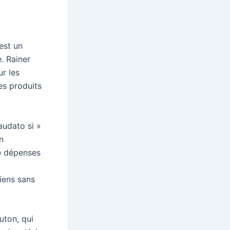
est un
. Rainer
r les
es produits
audato si »
n
e dépenses
iens sans
uton, qui