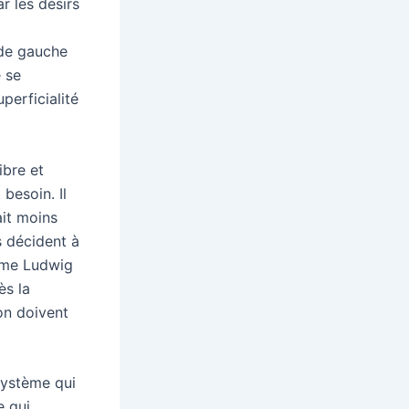
r les désirs
t de gauche
 se
perficialité
ibre et
 besoin. Il
ait moins
s décident à
omme Ludwig
ès la
on doivent
système qui
e qui