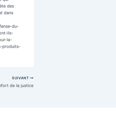
ète des
at dans
fense-du-
nt-ils-
ur-la-
s-produits-
SUIVANT
nfort de la justice