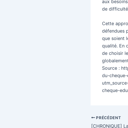
aux besoins
de difficult
Cette appro
défendues pa
que soient 
qualité. En
de choisir l
globalement 
Source : ht
du-cheque-e
utm_source
cheque-educ
Navigation
PRÉCÉDENT
des