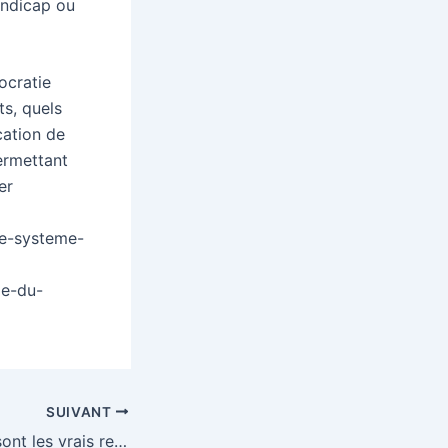
andicap ou
ocratie
ts, quels
cation de
ermettant
er
le-systeme-
e-du-
SUIVANT
« Les Etats-Unis sont les vrais responsables de la guerre d’Ukraine »