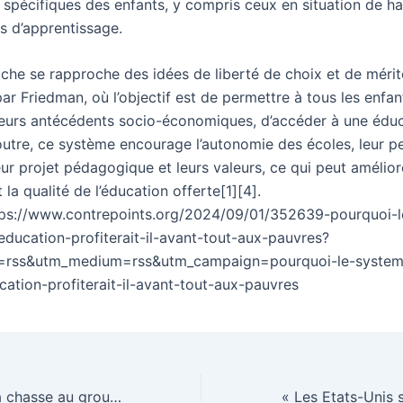
 spécifiques des enfants, y compris ceux en situation de h
és d’apprentissage.
che se rapproche des idées de liberté de choix et de mérit
r Friedman, où l’objectif est de permettre à tous les enfan
leurs antécédents socio-économiques, d’accéder à une édu
 outre, ce système encourage l’autonomie des écoles, leur p
eur projet pédagogique et leurs valeurs, ce qui peut amélior
la qualité de l’éducation offerte[1][4].
tps://www.contrepoints.org/2024/09/01/352639-pourquoi-
ducation-profiterait-il-avant-tout-aux-pauvres?
=rss&utm_medium=rss&utm_campaign=pourquoi-le-system
ation-profiterait-il-avant-tout-aux-pauvres
[CHRONIQUE] La chasse au groupe Bolloré est ouverte toute l’année