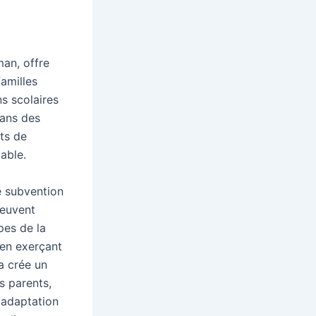
man, offre
familles
s scolaires
dans des
ts de
iable.
e subvention
peuvent
ipes de la
 en exerçant
a crée un
s parents,
e adaptation