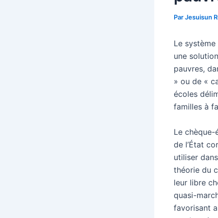
Par
Jesuisun 
Le système 
une solution
pauvres, da
» ou de « ca
écoles déli
familles à f
Le chèque-é
de l’État co
utiliser dan
théorie du c
leur libre c
quasi-march
favorisant a