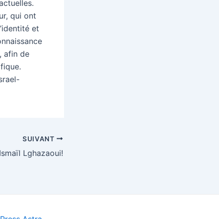
actuelles.
r, qui ont
identité et
connaissance
 afin de
fique.
srael-
SUIVANT
Ismaïl Lghazaoui!