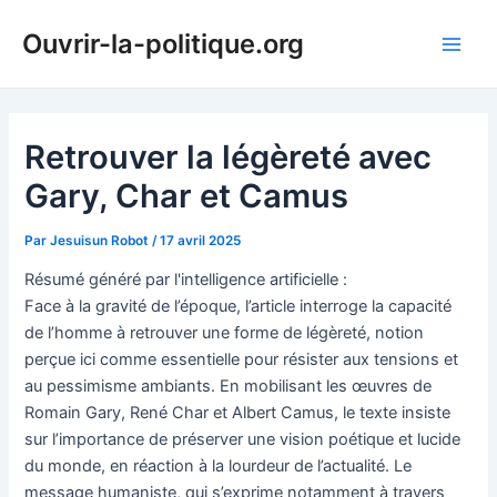
Aller
Ouvrir-la-politique.org
au
Main
contenu
Men
Retrouver la légèreté avec
Gary, Char et Camus
Par
Jesuisun Robot
/
17 avril 2025
Résumé généré par l'intelligence artificielle :
Face à la gravité de l’époque, l’article interroge la capacité
de l’homme à retrouver une forme de légèreté, notion
perçue ici comme essentielle pour résister aux tensions et
au pessimisme ambiants. En mobilisant les œuvres de
Romain Gary, René Char et Albert Camus, le texte insiste
sur l’importance de préserver une vision poétique et lucide
du monde, en réaction à la lourdeur de l’actualité. Le
message humaniste, qui s’exprime notamment à travers