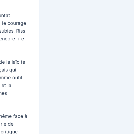
entat
t le courage
subies, Riss
encore rire
e la laïcité
çais qui
omme outil
 et la
mes
 même face à
rie de
critique