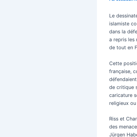
Le dessinate
islamiste co
dans la défe
a repris les
de tout en F
Cette positio
française, c
défendaient 
de critique 
caricature 
religieux ou
Riss et Cha
des menaces
Jürgen Haber