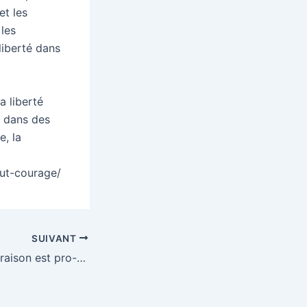
et les
 les
liberté dans
a liberté
é dans des
e, la
aut-courage/
SUIVANT
Recension de “La raison est pro-vie” de Matthieu Lavagna