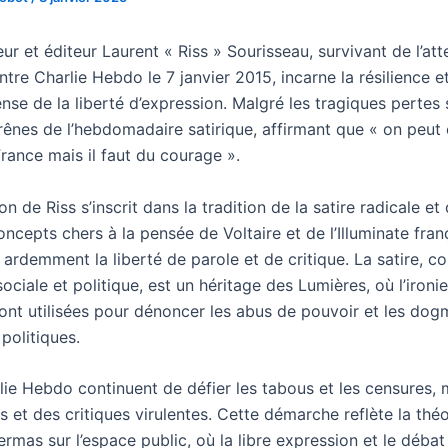
ur et éditeur Laurent « Riss » Sourisseau, survivant de l’att
ntre Charlie Hebdo le 7 janvier 2015, incarne la résilience e
nse de la liberté d’expression. Malgré les tragiques pertes 
 rênes de l’hebdomadaire satirique, affirmant que « on peut 
rance mais il faut du courage ».
n de Riss s’inscrit dans la tradition de la satire radicale et d
oncepts chers à la pensée de Voltaire et de l’Illuminate fran
ardemment la liberté de parole et de critique. La satire, c
sociale et politique, est un héritage des Lumières, où l’ironie
sont utilisées pour dénoncer les abus de pouvoir et les dog
 politiques.
rlie Hebdo continuent de défier les tabous et les censures,
 et des critiques virulentes. Cette démarche reflète la théo
mas sur l’espace public, où la libre expression et le débat 