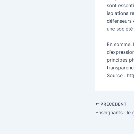
sont essenti
isolations r
défenseurs d
une société
En somme, l
d’expression
principes ph
transparence
Source : ht
Navigation
PRÉCÉDENT
des
articles