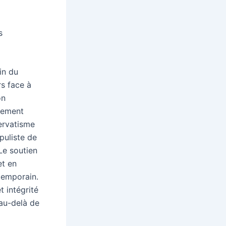
s
in du
s face à
on
gement
servatisme
opuliste de
Le soutien
et en
temporain.
t intégrité
au-delà de