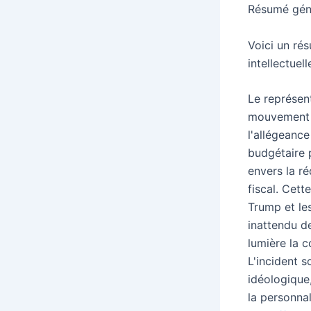
Résumé génér
Voici un ré
intellectuel
Le représen
mouvement M
l'allégeanc
budgétaire 
envers la ré
fiscal. Cett
Trump et le
inattendu d
lumière la 
L'incident s
idéologique
la personna