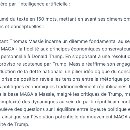
é par l’intelligence artificielle :
sumé du texte en 150 mots, mettant en avant ses dimension
les et conceptuelles :
tant Thomas Massie incarne un dilemme fondamental au se
AGA : la fidélité aux principes économiques conservateur
e personnelle à Donald Trump. En s'opposant à une résoluti
provisoire soutenue par Trump, Massie réaffirme son enga
duction de la dette nationale, un pilier idéologique du con
e prise de position révèle les tensions entre la rhétorique p
s politiques économiques traditionnellement républicaines. 
e la base MAGA à Massie, malgré les critiques de Trump, m
complexité des dynamiques au sein du parti républicain con
oulève des questions sur l'équilibre entre loyauté politique e
, ainsi que sur l'évolution potentielle du mouvement MAGA 
lité de Trump.