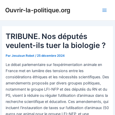
Aller
Ouvrir-la-politique.org
au
Main
contenu
Men
TRIBUNE. Nos députés
veulent-ils tuer la biologie ?
Par
Jesuisun Robot
/
25 décembre 2024
Le débat parlementaire sur l’expérimentation animale en
France met en lumière des tensions entre les
considérations éthiques et les nécessités scientifiques. Des
amendements proposés par divers groupes politiques,
notamment le groupe LFI-NFP et des députés du RN et du
PS, visent à réduire ou réguler l’utilisation d’animaux dans la
recherche scientifique et éducative. Ces amendements, qui
incluent l’instauration de taxes sur l’utilisation d’animaux (50
euros par animal pour le groupe LFI-NFP, et une