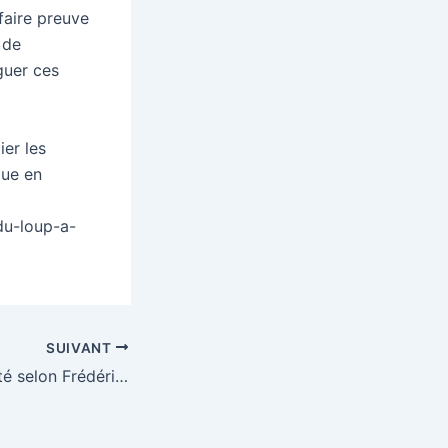
 faire preuve
 de
guer ces
ier les
que en
du-loup-a-
SUIVANT
L’école de la liberté selon Frédéric Passy