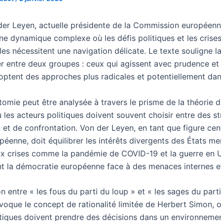
der Leyen, actuelle présidente de la Commission européenn
ne dynamique complexe où les défis politiques et les crise
les nécessitent une navigation délicate. Le texte souligne l
er entre deux groupes : ceux qui agissent avec prudence et
optent des approches plus radicales et potentiellement da
tomie peut être analysée à travers le prisme de la théorie 
ù les acteurs politiques doivent souvent choisir entre des s
 et de confrontation. Von der Leyen, en tant que figure cen
péenne, doit équilibrer les intérêts divergents des États m
x crises comme la pandémie de COVID-19 et la guerre en U
t la démocratie européenne face à des menaces internes et
on entre « les fous du parti du loup » et « les sages du part
voque le concept de rationalité limitée de Herbert Simon, o
itiques doivent prendre des décisions dans un environneme