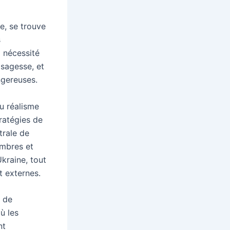
e, se trouve
s
a nécessité
 sagesse, et
ngereuses.
du réalisme
tratégies de
trale de
embres et
kraine, tout
 externes.
i de
ù les
nt