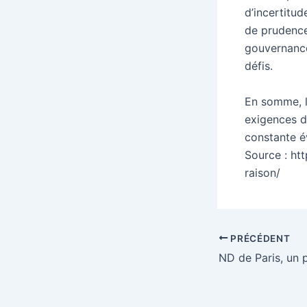
d’incertitud
de prudence
gouvernance
défis.
En somme, le
exigences d
constante é
Source : ht
raison/
Navigation
PRÉCÉDENT
des
articles