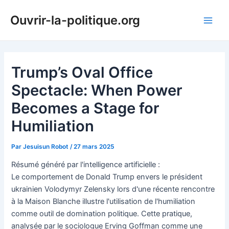
Aller
Ouvrir-la-politique.org
au
Main
contenu
Men
Trump’s Oval Office
Spectacle: When Power
Becomes a Stage for
Humiliation
Par
Jesuisun Robot
/
27 mars 2025
Résumé généré par l'intelligence artificielle :
Le comportement de Donald Trump envers le président
ukrainien Volodymyr Zelensky lors d'une récente rencontre
à la Maison Blanche illustre l'utilisation de l'humiliation
comme outil de domination politique. Cette pratique,
analysée par le sociologue Erving Goffman comme une