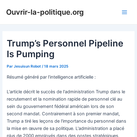
Aller
Ouvrir-la-politique.org
au
Main
contenu
Men
Trump’s Personnel Pipeline
Is Pumping
Par
Jesuisun Robot
/
18 mars 2025
Résumé généré par l’intelligence artificielle :
L'article décrit le succès de l'administration Trump dans le
recrutement et la nomination rapide de personnel clé au
sein du gouvernement fédéral américain lors de son
second mandat. Contrairement à son premier mandat,
Trump a tiré les leçons de l'importance du personnel dans
la mise en œuvre de sa politique. L'administration a placé
plus de 2000 employés dans des postes stratégiques,