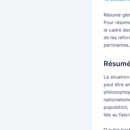
Résumé génér
Pour résume
le cadre des
de les refor
pertinentes.
Résum
La situatio
peut être an
philosophiqu
nationalisme
population,
liés au fasc
D'autre par