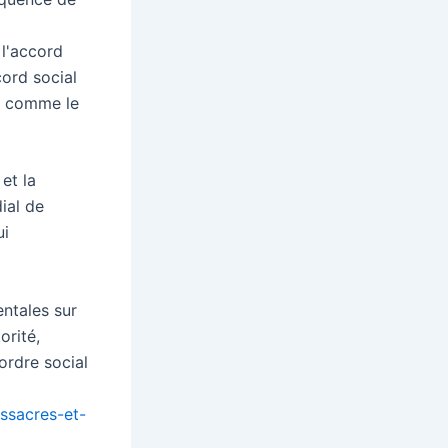
 l'accord
cord social
s, comme le
et la
ial de
ui
ntales sur
orité,
ordre social
assacres-et-