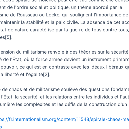
nt de l'ordre social et politique, un thème abordé par le
isme de Rousseau ou Locke, qui soulignent l'importance de
maintenir la stabilité et la paix civile. La absence de cet ac
tat de nature caractérisé par la guerre de tous contre tou
es[5].
mension du militarisme renvoie à des théories sur la sécurité 
 de l'État, où la force armée devient un instrument primord
pouvoir, ce qui est en contraste avec les idéaux libéraux q
la liberté et l'égalité[2].
 de chaos et de militarisme soulève des questions fondame
l'État, la sécurité, et les relations entre les individus et l'aut
umière les complexités et les défis de la construction d'un 
ps://fr.internationalism.org/content/11548/spirale-chaos-m
xx