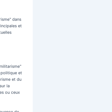
arisme" dans
incipales et
tuelles
militarisme"
politique et
arisme et du
sur la
bes ou ceux
équence de