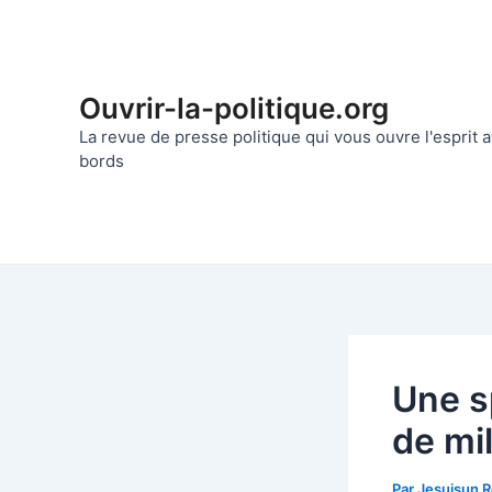
Aller
au
contenu
Ouvrir-la-politique.org
La revue de presse politique qui vous ouvre l'esprit
bords
Une s
de mi
Par
Jesuisun 