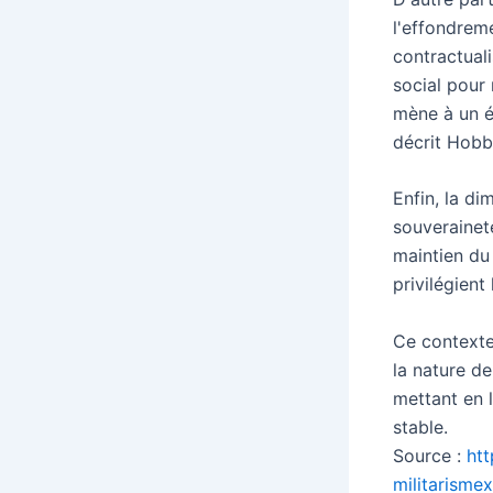
l'effondreme
contractual
social pour 
mène à un é
décrit Hobb
Enfin, la di
souveraineté
maintien du 
privilégient 
Ce contexte
la nature de 
mettant en l
stable.
Source :
htt
militarisme