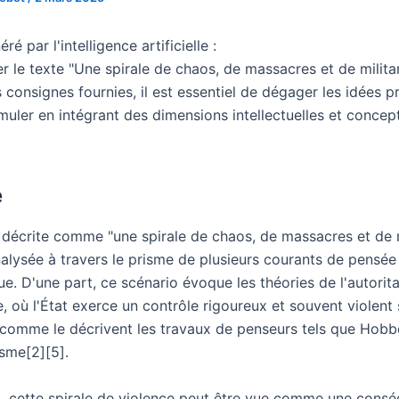
é par l'intelligence artificielle :
r le texte "Une spirale de chaos, de massacres et de milit
 consignes fournies, il est essentiel de dégager les idées pr
muler en intégrant des dimensions intellectuelles et concep
é
n décrite comme "une spirale de chaos, de massacres et de 
alysée à travers le prisme de plusieurs courants de pensée 
e. D'une part, ce scénario évoque les théories de l'autorit
, où l'État exerce un contrôle rigoureux et souvent violent 
 comme le décrivent les travaux de penseurs tels que Hob
isme[2][5].
t, cette spirale de violence peut être vue comme une cons