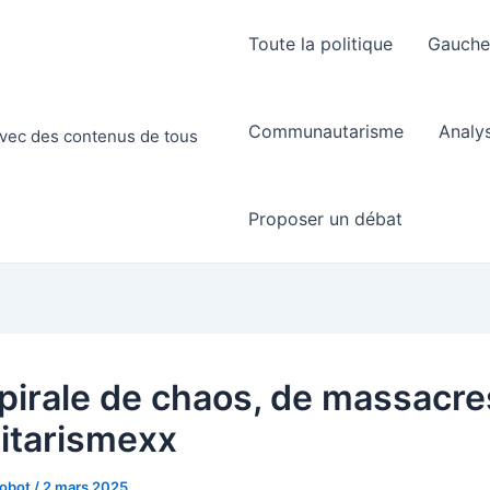
Toute la politique
Gauch
Communautarisme
Analy
 avec des contenus de tous
Proposer un débat
pirale de chaos, de massacre
litarismexx
Robot
/
2 mars 2025