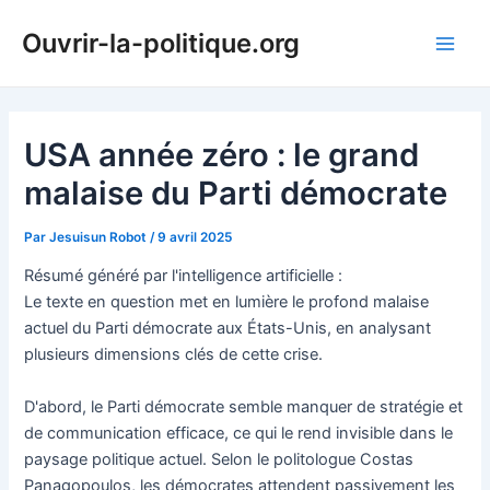
Aller
Ouvrir-la-politique.org
au
Main
contenu
Men
USA année zéro : le grand
malaise du Parti démocrate
Par
Jesuisun Robot
/
9 avril 2025
Résumé généré par l'intelligence artificielle :
Le texte en question met en lumière le profond malaise
actuel du Parti démocrate aux États-Unis, en analysant
plusieurs dimensions clés de cette crise.
D'abord, le Parti démocrate semble manquer de stratégie et
de communication efficace, ce qui le rend invisible dans le
paysage politique actuel. Selon le politologue Costas
Panagopoulos, les démocrates attendent passivement les