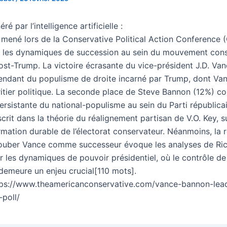
é par l’intelligence artificielle :
mené lors de la Conservative Political Action Conference 
 les dynamiques de succession au sein du mouvement con
ost-Trump. La victoire écrasante du vice-président J.D. Va
ascendant du populisme de droite incarné par Trump, dont Va
itier politique. La seconde place de Steve Bannon (12%) c
persistante du national-populisme au sein du Parti républica
nscrit dans la théorie du réalignement partisan de V.O. Key, 
rmation durable de l’électorat conservateur. Néanmoins, la 
ouber Vance comme successeur évoque les analyses de Ri
r les dynamiques de pouvoir présidentiel, où le contrôle de
demeure un enjeu crucial[110 mots].
tps://www.theamericanconservative.com/vance-bannon-lea
poll/