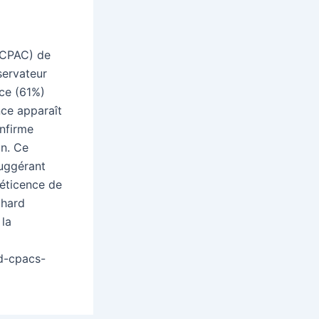
(CPAC) de
servateur
nce (61%)
nce apparaît
onfirme
in. Ce
suggérant
réticence de
chard
 la
d-cpacs-