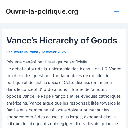
Aller
Ouvrir-la-politique.org
au
Main
contenu
Men
Vance’s Hierarchy of Goods
Par
Jesuisun Robot
/
12 février 2025
Résumé généré par l’intelligence artificielle :
Le débat autour de la « hiérarchie des biens » de J.D. Vance
touche à des questions fondamentales de morale, de
politique et de justice sociale. Cette discussion, ancrée
dans le concept d’_ordo amoris_ (l’ordre de l’amour),
oppose Vance, le Pape François et les évêques catholiques
américains. Vance argue que les responsabilités towards la
famille et la communauté locale doivent primer sur les
engagements à des causes plus larges, évoquant ainsi la
critique des dirigeants qui négligent leurs devoirs primaires